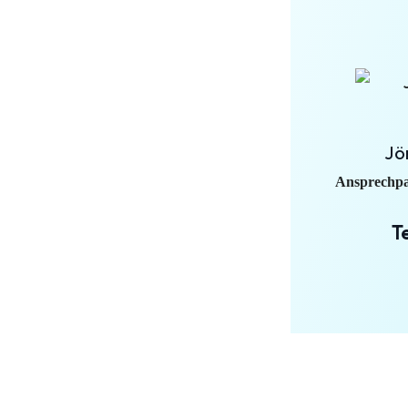
Jö
Ansprechpa
T