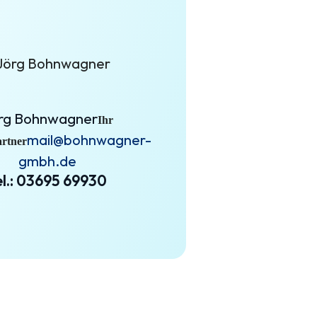
rg Bohnwagner
Ihr
mail@bohnwagner-
rtner
gmbh.de
el.: 03695 69930